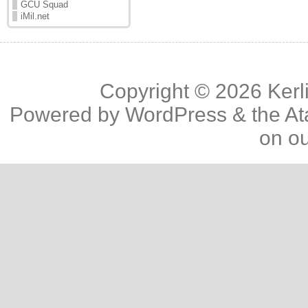
GCU Squad
iMil.net
Copyright © 2026
Kerl
Powered by
WordPress
& the
At
on o