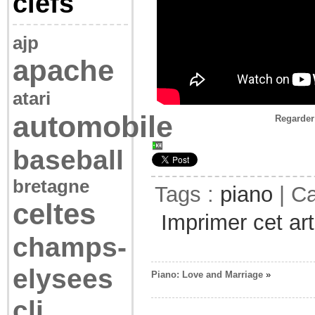
clefs
ajp
apache
atari
automobile
Regarder
baseball
bretagne
Tags :
piano
| Ca
celtes
Imprimer cet art
champs-
elysees
Piano: Love and Marriage
»
cli