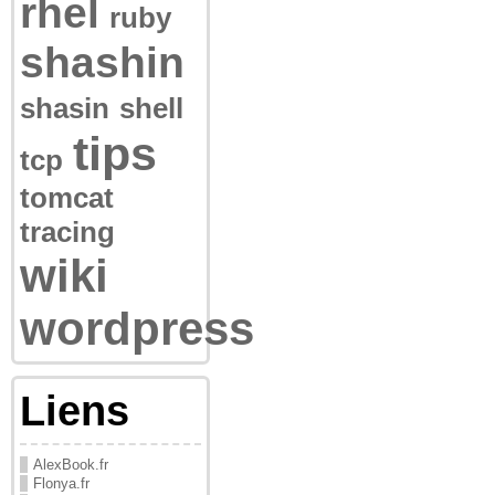
rhel
ruby
shashin
shasin
shell
tips
tcp
tomcat
tracing
wiki
wordpress
Liens
AlexBook.fr
Flonya.fr