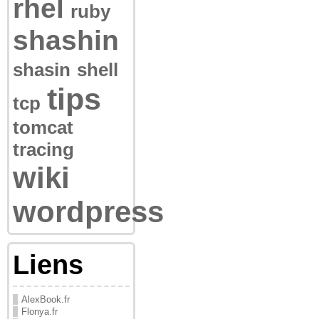
rhel
ruby
shashin
shasin
shell
tips
tcp
tomcat
tracing
wiki
wordpress
Liens
AlexBook.fr
Flonya.fr