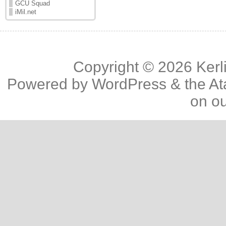
GCU Squad
iMil.net
Copyright © 2026
Kerl
Powered by
WordPress
& the
At
on o