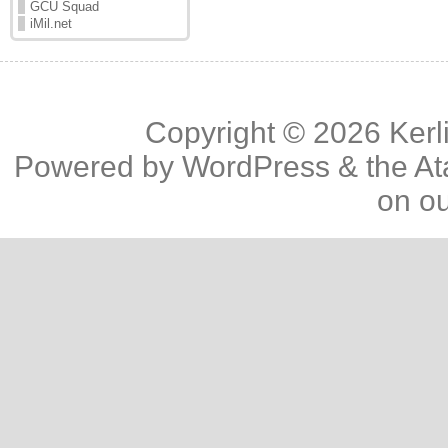
GCU Squad
iMil.net
Copyright © 2026
Kerl
Powered by
WordPress
& the
At
on o