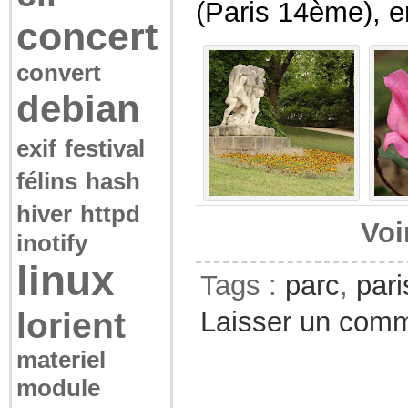
(Paris 14ème), en
concert
convert
debian
exif
festival
félins
hash
hiver
httpd
Voi
inotify
linux
Tags :
parc
,
pari
lorient
Laisser un comm
materiel
module