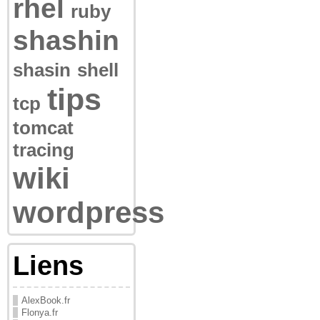
rhel
ruby
shashin
shasin
shell
tips
tcp
tomcat
tracing
wiki
wordpress
Liens
AlexBook.fr
Flonya.fr