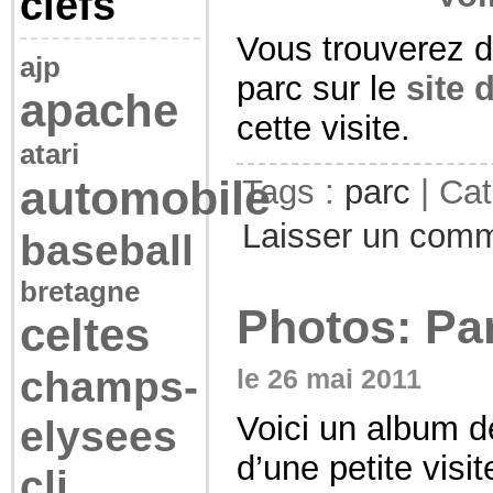
clefs
Vous trouverez d
ajp
parc sur le
site 
apache
cette visite.
atari
automobile
Tags :
parc
| Cat
Laisser un comm
baseball
bretagne
Photos: Pa
celtes
champs-
le 26 mai 2011
Voici un album de
elysees
d’une petite visi
cli