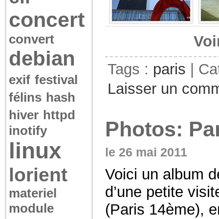
concert
convert
Voi
debian
Tags :
paris
| Ca
exif
festival
Laisser un comm
félins
hash
hiver
httpd
Photos: Pa
inotify
linux
le 26 mai 2011
lorient
Voici un album de
d’une petite visi
materiel
module
(Paris 14ème), en