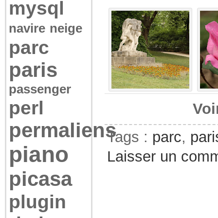
mysql
navire
neige
parc
paris
passenger
perl
Voi
permaliens
Tags :
parc
,
pari
piano
Laisser un comm
picasa
plugin