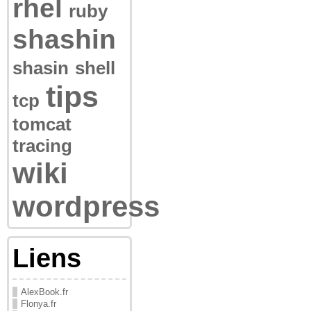
rhel
ruby
shashin
shasin
shell
tips
tcp
tomcat
tracing
wiki
wordpress
Liens
AlexBook.fr
Flonya.fr