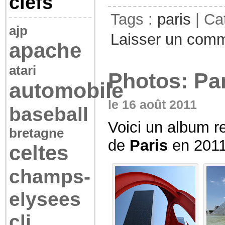
clefs
Tags :
paris
| Ca
ajp
Laisser un comm
apache
atari
Photos: Pa
automobile
le 16 août 2011
baseball
Voici un album r
bretagne
de
Paris
en 2011
celtes
champs-
elysees
cli