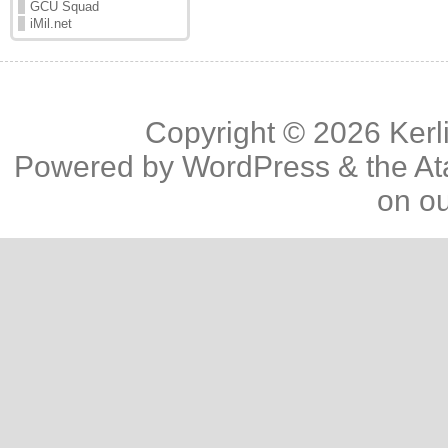
GCU Squad
iMil.net
Copyright © 2026
Kerl
Powered by
WordPress
& the
At
on o