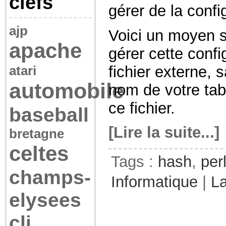
clefs
gérer de la confi
ajp
Voici un moyen s
apache
gérer cette conf
fichier externe, 
atari
automobile
nom de votre tab
ce fichier.
baseball
[Lire la suite...]
bretagne
celtes
Tags :
hash
,
per
champs-
Informatique
|
L
elysees
cli