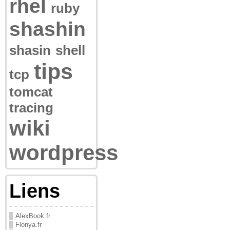
rhel
ruby
shashin
shasin
shell
tips
tcp
tomcat
tracing
wiki
wordpress
Liens
AlexBook.fr
Flonya.fr