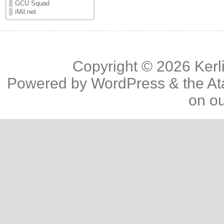
GCU Squad
iMil.net
Copyright © 2026
Kerl
Powered by
WordPress
& the
At
on o