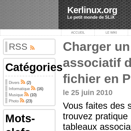
Kerlinux.org
Le petit monde de SLiX
ACCUEIL
LE WIKI
Charger un
RSS
associatif 
Catégories
fichier en P
Divers
(2)
Informatique
(16)
le 25 juin 2010
Musique
(10)
Photo
(23)
Vous faites des s
trouvez pratique 
Mots-
tableaux associa