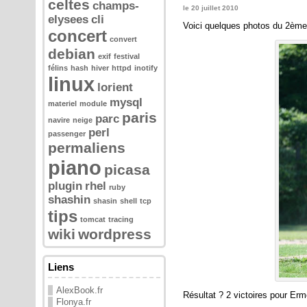
celtes
champs-
le 20 juillet 2010
elysees
cli
Voici quelques photos du 2ème 
concert
convert
debian
exif
festival
félins
hash
hiver
httpd
inotify
linux
lorient
mysql
materiel
module
paris
parc
navire
neige
perl
passenger
permaliens
piano
picasa
plugin
rhel
ruby
shashin
shasin
shell
tcp
tips
tomcat
tracing
wiki
wordpress
Liens
AlexBook.fr
Résultat ? 2 victoires pour Erm
Flonya.fr