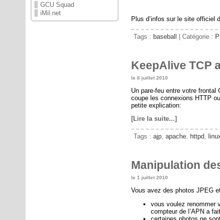
GCU Squad
iMil.net
Plus d’infos sur le site offici
Tags :
baseball
| Catégorie :
P
KeepAlive TCP 
le 6 juillet 2010
Un pare-feu entre votre fronta
coupe les connexions HTTP ou A
petite explication:
[Lire la suite...]
Tags :
ajp
,
apache
,
httpd
,
linu
Manipulation de
le 1 juillet 2010
Vous avez des photos JPEG et 
vous voulez renommer vo
compteur de l’APN a fait 
certaines photos ne sont