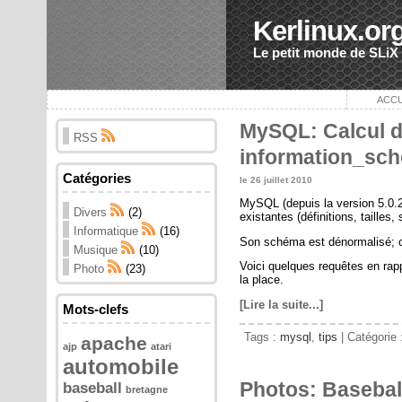
Kerlinux.or
Le petit monde de SLiX
ACCU
MySQL: Calcul d
RSS
information_sc
Catégories
le 26 juillet 2010
MySQL (depuis la version 5.0.2
Divers
(2)
existantes (définitions, tailles,
Informatique
(16)
Son schéma est dénormalisé; ce
Musique
(10)
Voici quelques requêtes en rapp
Photo
(23)
la place.
[Lire la suite...]
Mots-clefs
Tags :
mysql
,
tips
| Catégorie 
apache
ajp
atari
automobile
Photos: Basebal
baseball
bretagne