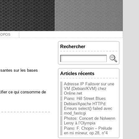
ROPOS
Rechercher
ssantes sur les bases
Articles récents
Adresse IP Failover sur une
VM (Debian/KVM) chez
ntifier ce qui consomme de
Online.net
Piano: Hill Street Blues
Debian/Apache HTTPd:
Erreurs select() failed avec
mod_fastcgi
Photos: Concert de Nolwenn
Leroy à l’Olympia
Piano: F. Chopin – Prélude
en mi mineur, op.28, n°4