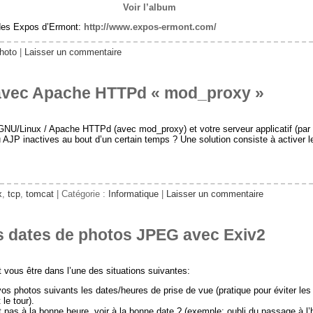
Voir l’album
el des Expos d’Ermont:
http://www.expos-ermont.com/
hoto
|
Laisser un commentaire
avec Apache HTTPd « mod_proxy »
l GNU/Linux / Apache HTTPd (avec mod_proxy) et votre serveur applicatif (p
JP inactives au bout d’un certain temps ? Une solution consiste à activer l
x
,
tcp
,
tomcat
| Catégorie :
Informatique
|
Laisser un commentaire
s dates de photos JPEG avec Exiv2
vous être dans l’une des situations suivantes:
s photos suivants les dates/heures de prise de vue (pratique pour éviter les
le tour).
 pas à la bonne heure, voir à la bonne date ? (exemple: oubli du passage à l’h