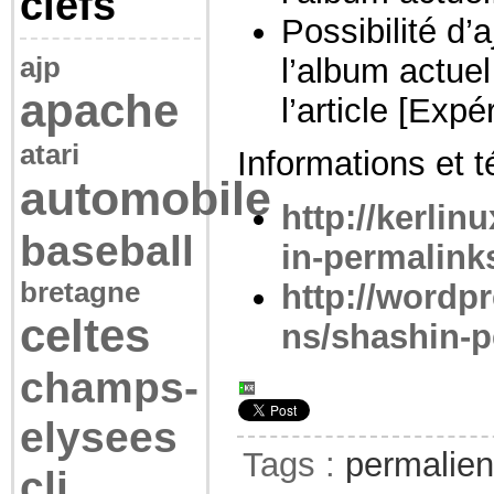
clefs
Possibilité d’a
ajp
l’album actuel
apache
l’article [Expé
atari
Informations et 
automobile
http://kerlin
baseball
in-permalink
bretagne
http://wordp
celtes
ns/shashin-p
champs-
elysees
Tags :
permalie
cli