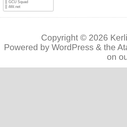
GCU Squad
iMil.net
Copyright © 2026
Kerl
Powered by
WordPress
& the
At
on o