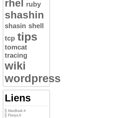
rhel
ruby
shashin
shasin
shell
tips
tcp
tomcat
tracing
wiki
wordpress
Liens
AlexBook.fr
Flonya.fr