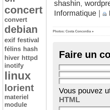
shashin
,
wordpr
concert
Informatique
|
convert
debian
Photos: Costa Concordia
»
exif
festival
félins
hash
Faire un c
hiver
httpd
inotify
linux
lorient
Vous pouvez ut
materiel
HTML
module