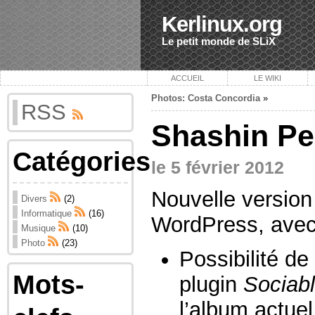
Kerlinux.org
Le petit monde de SLiX
ACCUEIL
LE WIKI
Photos: Costa Concordia
»
RSS
Shashin Pe
Catégories
le 5 février 2012
Nouvelle version
Divers
(2)
Informatique
(16)
WordPress, ave
Musique
(10)
Photo
(23)
Possibilité de
Mots-
plugin
Sociab
l’album actuel