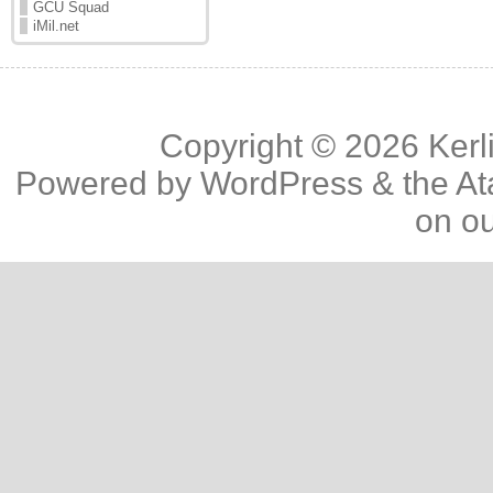
GCU Squad
iMil.net
Copyright © 2026
Kerl
Powered by
WordPress
& the
At
on o