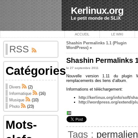
Kerlinux.org
Le petit monde de SLiX
ACCUEIL
LE WIKI
Shashin Permalinks 1.1 (Plugin
RSS
WordPress)
»
Shashin Permalinks 1
Catégories
le 27 septembre 2011
Nouvelle version 1.11 du plugin W
remplacements des liens d’album.
Divers
(2)
Informations et téléchargement:
Informatique
(16)
http://kerlinux.org/info/soft/s
Musique
(10)
http://wordpress.org/extend/pl
Photo
(23)
Mots-
Tags :
permalie