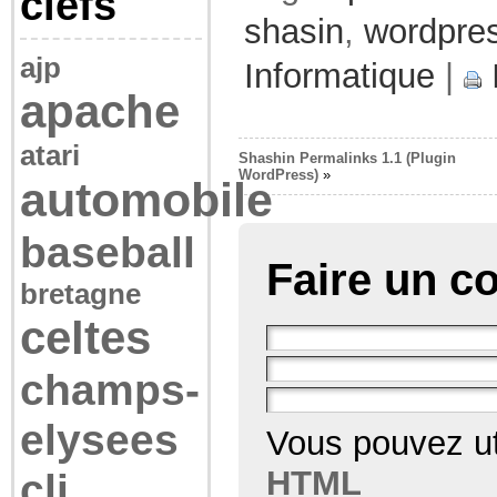
clefs
shasin
,
wordpre
ajp
Informatique
|
apache
atari
Shashin Permalinks 1.1 (Plugin
WordPress)
»
automobile
baseball
Faire un c
bretagne
celtes
champs-
elysees
Vous pouvez ut
HTML
cli