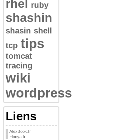
rhel
ruby
shashin
shasin
shell
tips
tcp
tomcat
tracing
wiki
wordpress
Liens
AlexBook.fr
Flonya.fr