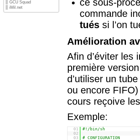
ce sous-proce
GCU Squad
iMil.net
commande ino
tués
si l’on tu
Amélioration a
Afin d’éviter les
première version,
d’utiliser un tu
ou encore FIFO) 
cours reçoive le
Exemple:
01
#!/bin/sh
02
03
# CONFIGURATION