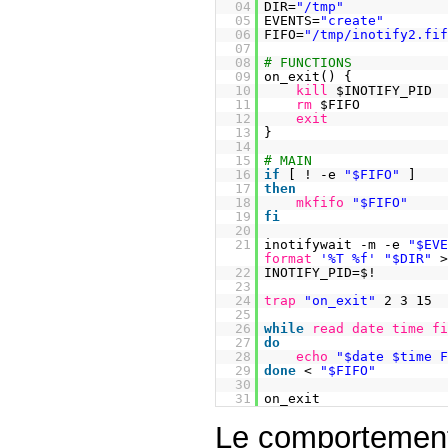
04
DIR=
"/tmp"
05
EVENTS=
"create"
06
FIFO=
"/tmp/inotify2.fi
07
08
# FUNCTIONS
09
on_exit() {
10
kill
$INOTIFY_PID
11
rm
$FIFO
12
exit
13
}
14
15
# MAIN
16
if
[ ! -e
"$FIFO"
]
17
then
18
mkfifo
"$FIFO"
19
fi
20
21
inotifywait -m -e
"$EV
format
'%T %f'
"$DIR"
22
INOTIFY_PID=$!
23
24
trap
"on_exit"
2 3 15
25
26
while
read
date
time
f
27
do
28
echo
"$date $time 
29
done
<
"$FIFO"
30
31
on_exit
Le comportement