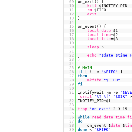
09
on_exit() {
10
kill
$INOTIFY_PID
11
rm
$FIFO
12
exit
13
}
14
15
on_event() {
16
local
date
=$1
17
local
time
=$2
18
local
file
=$3
19
20
sleep
5
21
22
echo
"$date $time 
23
}
24
25
# MAIN
26
if
[ ! -e
"$FIFO"
]
27
then
28
mkfifo
"$FIFO"
29
fi
30
31
inotifywait -m -e
"$EV
format
'%T %f'
"$DIR"
32
INOTIFY_PID=$!
33
34
trap
"on_exit"
2 3 15
35
36
while
read
date
time
f
37
do
38
on_event $
date
$
ti
39
done
<
"$FIFO"