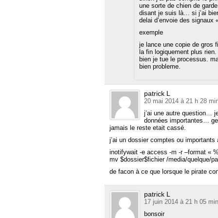
une sorte de chien de gard
disant je suis là… si j’ai b
delai d’envoie des signaux «
exemple
je lance une copie de gros 
la fin logiquement plus rie
bien je tue le processus. mai
bien probleme.
patrick L
20 mai 2014 à 21 h 28 mi
j’ai une autre question… j
données importantes… gen
jamais le reste etait cassé.
j’ai un dossier comptes ou importants à
inotifywait -e access -m -r –format « 
mv $dossier$fichier /media/quelque/par
de facon à ce que lorsque le pirate cons
patrick L
17 juin 2014 à 21 h 05 mi
bonsoir