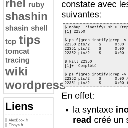
rhel
constate avec 
ruby
suivantes:
shashin
shasin
shell
$ nohup ./inotify1.sh > /tmp
[1] 22350

tips
tcp
$ ps f|grep inotify|grep -v 
22350 pts/2    S      0:00  
22351 pts/2    S      0:00  
tomcat
22352 pts/2    S      0:00  
tracing
$ kill 22350

[1]+  Complété              
wiki
$ ps f|grep inotify|grep -v 
22352 pts/2    S      0:00 /
wordpress
22351 pts/2    S      0:00 
En effet:
Liens
la syntaxe
ino
read
créé un 
AlexBook.fr
Flonya.fr