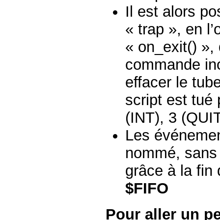
Il est alors po
« trap », en l
« on_exit() », 
commande inot
effacer le tu
script est tué
(INT), 3 (QUI
Les événement
nommé, sans c
grâce à la fin
$FIFO
Pour aller un pe