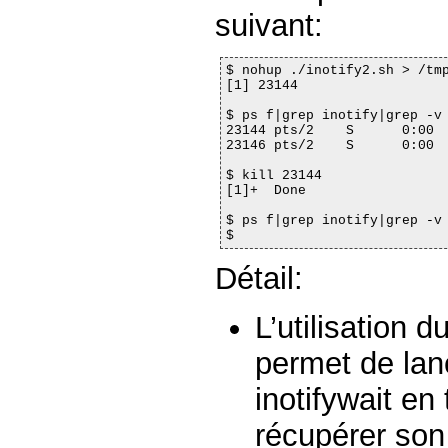
suivant:
$ nohup ./inotify2.sh > /tmp
[1] 23144

$ ps f|grep inotify|grep -v 
23144 pts/2    S      0:00  
23146 pts/2    S      0:00  
$ kill 23144

[1]+  Done                  
$ ps f|grep inotify|grep -v 
$
Détail:
L’utilisation
permet de la
inotifywait en
récupérer son