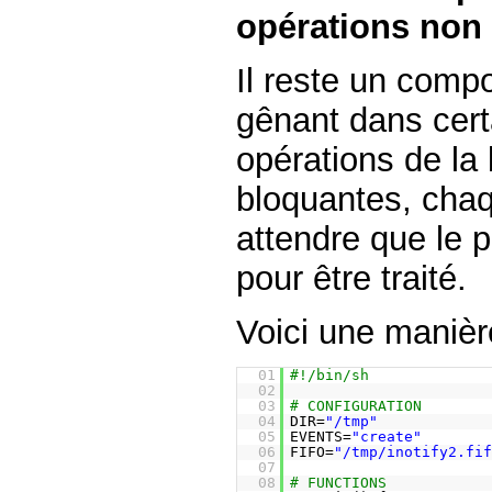
opérations non
Il reste un comp
gênant dans cert
opérations de la 
bloquantes, cha
attendre que le 
pour être traité.
Voici une manière
01
#!/bin/sh
02
03
# CONFIGURATION
04
DIR=
"/tmp"
05
EVENTS=
"create"
06
FIFO=
"/tmp/inotify2.fi
07
08
# FUNCTIONS