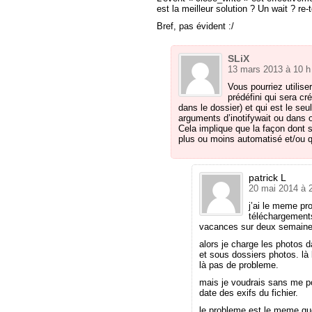
est la meilleur solution ? Un wait ? re-t
Bref, pas évident :/
SLiX
13 mars 2013 à 10 h
Vous pourriez utilise
prédéfini qui sera cr
dans le dossier) et qui est le seul
arguments d’inotifywait ou dans o
Cela implique que la façon dont s
plus ou moins automatisé et/ou q
patrick L
20 mai 2014 à 
j’ai le meme pr
téléchargement
vacances sur deux semai
alors je charge les photos da
et sous dossiers photos. là
là pas de probleme.
mais je voudrais sans me po
date des exifs du fichier.
le probleme est le meme qu