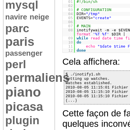
mysql
01
#!/bin/sh
02
03
# CONFIGURATION
04
DIR=
"/tmp"
navire
neige
05
EVENTS=
"create"
06
parc
07
# MAIN
08
inotifywait -m -e $EVE
format
'%T %f'
$DIR |
paris
09
while
read
date
time
f
10
do
11
echo
"$date $time 
12
done
passenger
Cela affichera:
perl
permaliens
$ ./inotify1.sh

Setting up watches.

Watches established.

piano
2010-08-05 11:15:01 Fichier 
2010-08-05 11:15:10 Fichier 
2010-08-05 11:15:10 Fichier 
(...)
picasa
Cette façon de f
plugin
quelques inconvé