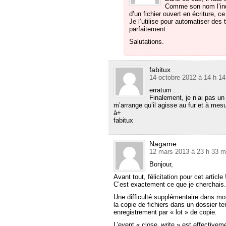
Comme son nom l’indi
d’un fichier ouvert en écriture, c
Je l’utilise pour automatiser des 
parfaitement.
Salutations.
fabitux
14 octobre 2012 à 14 h 14
erratum :
Finalement, je n’ai pas un 
m’arrange qu’il agisse au fur et à mesur
à+
fabitux
Nagame
12 mars 2013 à 23 h 33 m
Bonjour,
Avant tout, félicitation pour cet article 
C’est exactement ce que je cherchais.
Une difficulté supplémentaire dans mon
la copie de fichiers dans un dossier te
enregistrement par « lot » de copie.
L’event « close_write » est effectivem