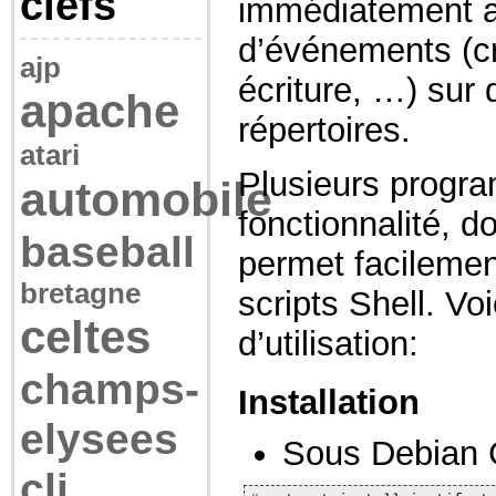
clefs
immédiatement av
d’événements (cr
ajp
écriture, …) sur 
apache
répertoires.
atari
Plusieurs progra
automobile
fonctionnalité, d
baseball
permet facilement
bretagne
scripts Shell. V
celtes
d’utilisation:
champs-
Installation
elysees
Sous Debian 
cli