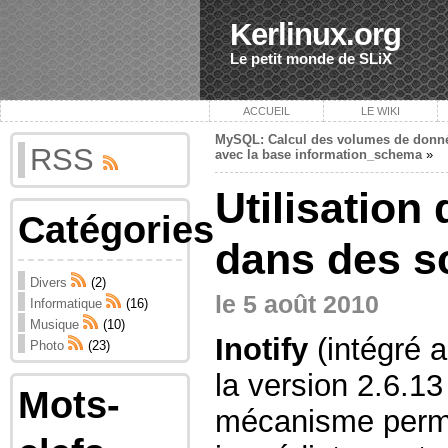
Kerlinux.org
Le petit monde de SLiX
ACCUEIL
LE WIKI
MySQL: Calcul des volumes de donn
RSS
avec la base information_schema
»
Utilisation 
Catégories
dans des sc
Divers
(2)
le 5 août 2010
Informatique
(16)
Musique
(10)
Inotify
(intégré 
Photo
(23)
la version 2.6.13
Mots-
mécanisme perme