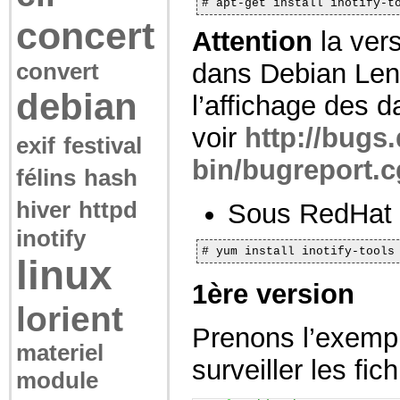
# apt-get install inotify-t
concert
Attention
la ver
convert
dans Debian Len
debian
l’affichage des d
voir
http://bugs
exif
festival
bin/bugreport.
félins
hash
hiver
httpd
Sous RedHat 
inotify
# yum install inotify-tools
linux
1ère version
lorient
Prenons l’exempl
materiel
surveiller les fi
module