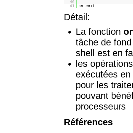
40
41
on_exit
Détail:
La fonction
o
tâche de fond
shell est en fa
les opération
exécutées en p
pour les trait
pouvant bénéf
processeurs
Références