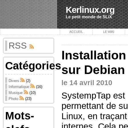
Kerlinux.org
Le petit monde de SLiX
ACCUEIL
LE WIKI
RSS
Installatio
Catégories
sur Debian
Divers
(2)
le 14 avril 2010
Informatique
(16)
SystempTap est 
Musique
(10)
Photo
(23)
permettant de sui
Mots-
Linux, en traçant
internes. Cela pe