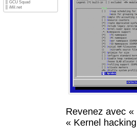
GCU Squad
iMil.net
Revenez avec « E
« Kernel hacking