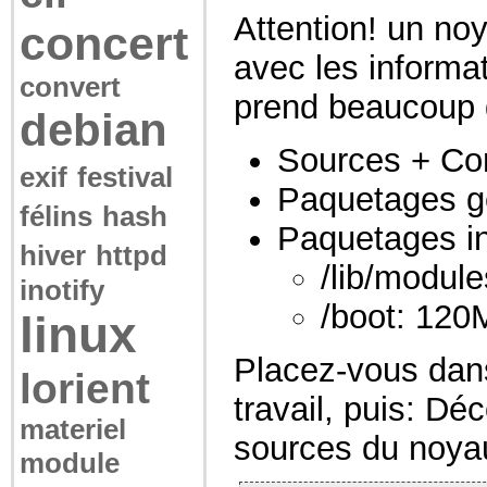
Attention! un no
concert
avec les inform
convert
prend beaucoup 
debian
Sources + Com
exif
festival
Paquetages g
félins
hash
Paquetages in
hiver
httpd
/lib/modul
inotify
/boot: 120
linux
Placez-vous dans
lorient
travail, puis: D
materiel
sources du noya
module