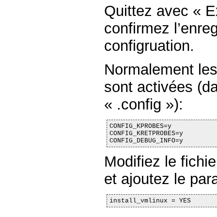
Quittez avec « Exi
confirmez l’enre
configruation.
Normalement les
sont activées (da
« .config »):
CONFIG_KPROBES=y

CONFIG_KRETPROBES=y

CONFIG_DEBUG_INFO=y
Modifiez le fichi
et ajoutez le par
install_vmlinux = YES