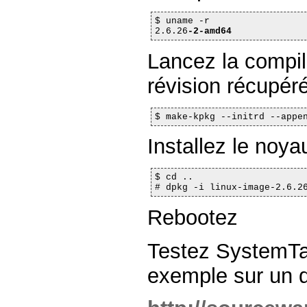
$ uname -r

2.6.26
-2-amd64
Lancez la compila
révision récupér
$ make-kpkg --initrd --appe
Installez le noya
$ cd ..

# dpkg -i linux-image-2.6.2
Rebootez
Testez SystemTa
exemple sur un d