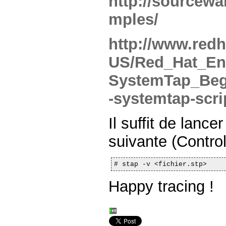
http://sourcewa
mples/
http://www.red
US/Red_Hat_Ent
SystemTap_Beg
-systemtap-scri
Il suffit de lanc
suivante (Control
# stap -v <fichier.stp>
Happy tracing !