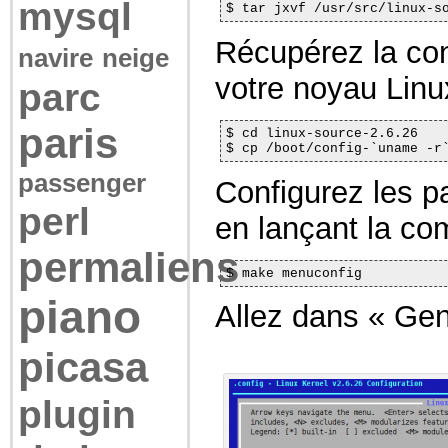
mysql
$ tar jxvf /usr/src/linux-s
Récupérez la con
navire
neige
votre noyau Linu
parc
paris
$ cd linux-source-2.6.26

$ cp /boot/config-`uname -r
passenger
Configurez les 
perl
en lançant la c
permaliens
$ make menuconfig
piano
Allez dans « Gen
picasa
plugin