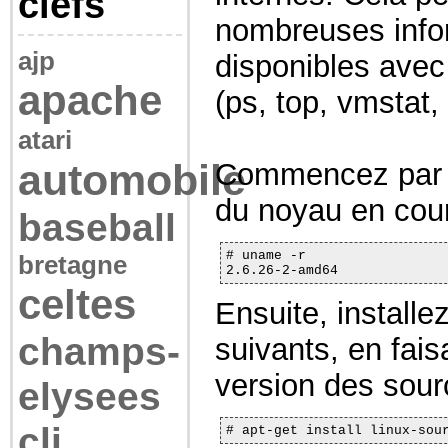
clefs
nombreuses info
ajp
disponibles avec 
apache
(ps, top, vmstat, 
atari
automobile
Commencez par r
du noyau en cou
baseball
# uname -r

bretagne
2.6.26-2-amd64
celtes
Ensuite, install
champs-
suivants, en fais
version des sour
elysees
cli
# apt-get install linux-sou