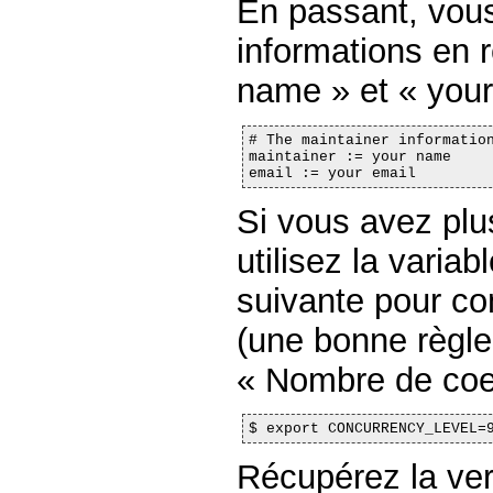
En passant, vou
informations en 
name » et « your
# The maintainer information
maintainer := your name

email := your email
Si vous avez pl
utilisez la varia
suivante pour co
(une bonne règle
« Nombre de coeu
$ export CONCURRENCY_LEVEL=
Récupérez la ver