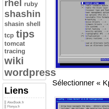
rhel
ruby
shashin
shasin
shell
tips
tcp
tomcat
tracing
wiki
wordpress
Sélectionner « K
Liens
AlexBook.fr
Flonya.fr